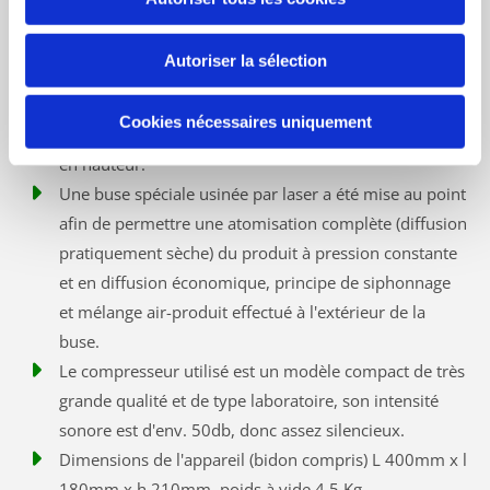
contenir le produit (émulsion) dosé avec une
concentration à 2%. De nombreuses senteurs
Autoriser la sélection
standard et des produits spécifiques sont disponibles,
le bidon est intégré à l'arrière de l'appareil et le niveau
Cookies nécessaires uniquement
du liquide est visible au loin. L'appareil peut être mis
en hauteur.
Une buse spéciale usinée par laser a été mise au point
afin de permettre une atomisation complète (diffusion
pratiquement sèche) du produit à pression constante
et en diffusion économique, principe de siphonnage
et mélange air-produit effectué à l'extérieur de la
buse.
Le compresseur utilisé est un modèle compact de très
grande qualité et de type laboratoire, son intensité
sonore est d'env. 50db, donc assez silencieux.
Dimensions de l'appareil (bidon compris) L 400mm x l
180mm x h 210mm, poids à vide 4,5 Kg.-