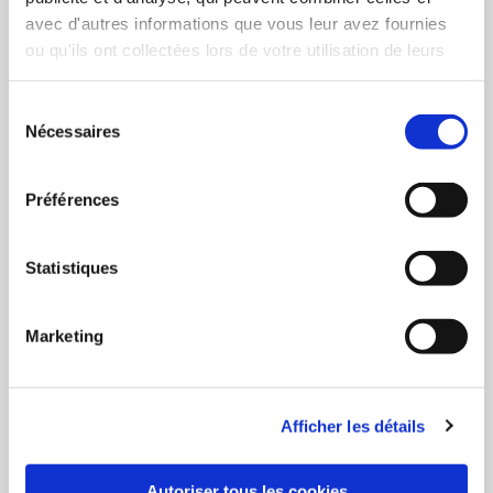
avec d'autres informations que vous leur avez fournies
Caractéristiques :
ou qu'ils ont collectées lors de votre utilisation de leurs
services.
Très haute performance, ultra compact et léger,
Sélection
coffret en acier thermolaqué, tous les raccords et
Nécessaires
du
tuyaux sont de qualité alimentaire.
consentement
La buse de l'appareil est externe et orientable.
Préférences
L'appareil permet de traiter rapidement les nuisances
olfactives et peut être utilisé pour traiter des volumes
Statistiques
jusqu'à 3 000m3 en traitement d’air et 200m3 en
désinfection avec une diffusion de 8ml/m3 de produit
désinfectant selon la norme AFNOR avec un bidon de
Marketing
2 litres.
Efficacité du Nébupro :
Afficher les détails
300m3 traités en 1 minute.
L'appareil comporte un bidon de 2 litres pouvant
Autoriser tous les cookies