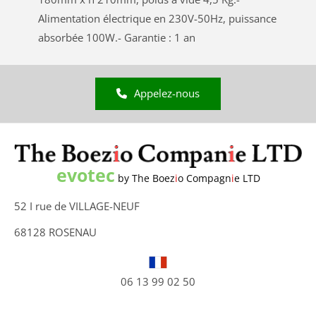
Alimentation électrique en 230V-50Hz, puissance
absorbée 100W.- Garantie : 1 an
Appelez-nous
evotec
by The Boez
i
o Compagn
i
e LTD
52 I rue de VILLAGE-NEUF
68128 ROSENAU
06 13 99 02 50