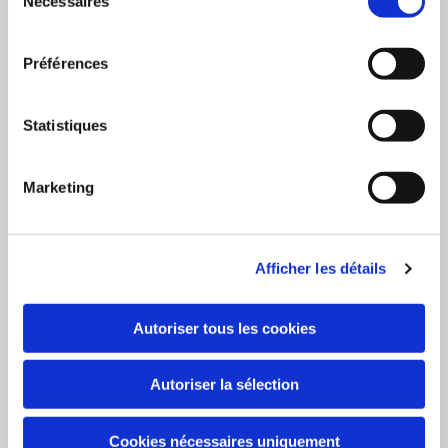
Nécessaires
du
longue environ 50 000h),
consentement
Éclairage favorisant le bien-être dans votre commerce,
Préférences
Produits sans matière nocive (mercure, plomb)
participant à la défense de la planète.
Statistiques
Revendeurs / Prescripteurs :
Nous travaillons avec de grands groupes d'éclairage,
Marketing
Mise en place d'une cellule de conseils,
Nous connaissons le marché de l'éclairage Européen
et Helvétique depuis plus de 15 ans,
Afficher les détails
Revendeurs rejoignez-nous, et profitez de notre
expertise et de notre réseau,
Autoriser tous les cookies
Technologie dégageant très peu de chaleur
(climatiseur moins sollicité),
Autoriser la sélection
Cette technique permet une réduction de 65% de vos
coûts d'exploitation.
Cookies nécessaires uniquement