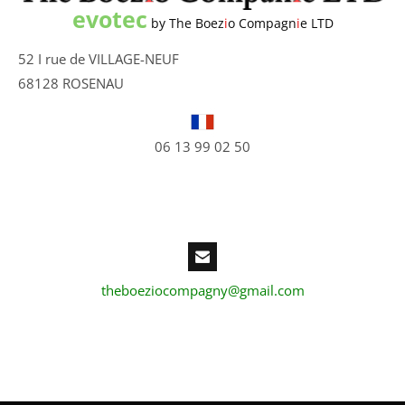
evotec
by The Boez
i
o Compagn
i
e LTD
52 I rue de VILLAGE-NEUF
68128 ROSENAU
06 13 99 02 50
theboeziocompagny@gmail.com