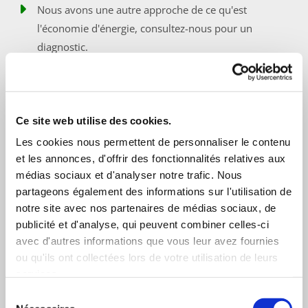
Nous avons une autre approche de ce qu'est
l'économie d'énergie, consultez-nous pour un
diagnostic.
Nous sommes dans le mode projet : Relux .
Vous cherchez un service dans l'éclairage LED ?
Manque de trésorerie ? Nous avons les solutions.
Ce site web utilise des cookies.
Nos produits sont parfaits pour :
Les cookies nous permettent de personnaliser le contenu
Valoriser vos boutiques et vos produits avec un
et les annonces, d'offrir des fonctionnalités relatives aux
éclairage commercial LED.
médias sociaux et d'analyser notre trafic. Nous
partageons également des informations sur l'utilisation de
notre site avec nos partenaires de médias sociaux, de
Suivez l'actualité de notre société
publicité et d'analyse, qui peuvent combiner celles-ci
Les avantages :
avec d'autres informations que vous leur avez fournies
ou qu'ils ont collectées lors de votre utilisation de leurs
Réduction non négligeable de votre consommation en
services.
électricité,
Sélection
Coûts de maintenance minimes (durée de vie très